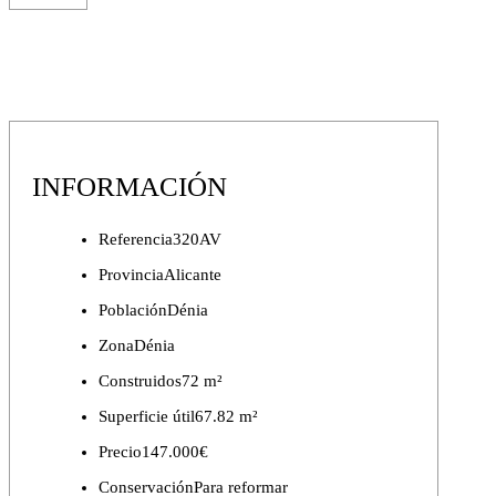
INFORMACIÓN
Referencia
320AV
Provincia
Alicante
Población
Dénia
Zona
Dénia
Construidos
72 m²
Superficie útil
67.82 m²
Precio
147.000€
Conservación
Para reformar